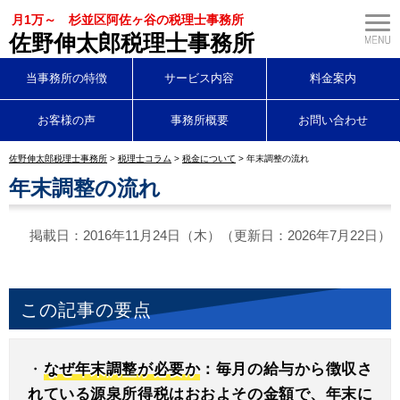
月1万～ 杉並区阿佐ヶ谷の税理士事務所
佐野伸太郎税理士事務所
当事務所の特徴
サービス内容
料金案内
お客様の声
事務所概要
お問い合わせ
佐野伸太郎税理士事務所
>
税理士コラム
>
税金について
>
年末調整の流れ
年末調整の流れ
掲載日：2016年11月24日（木）（更新日：2026年7月22日）
この記事の要点
・
なぜ年末調整が必要か
：毎月の給与から徴収さ
れている源泉所得税はおおよその金額で、年末に