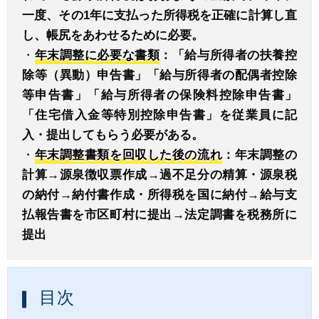
一度、その1年に支払った所得税を正確に計算し直
し、帳尻をあわせるために必要。
・
年末調整に必要な書類
：「給与所得者の扶養控
除等（異動）申告書」「給与所得者の配偶者控除
等申告書」「給与所得者の保険料控除申告書」
「住宅借入金等特別控除申告書」を従業員に記
入・提出してもらう必要がある。
・
年末調整書類を回収した後の流れ
：年末調整の
計算→源泉徴収票作成→過不足分の精算・源泉税
の納付→納付書作成・所得税を国に納付→給与支
払報告書を市区町村に提出→法定調書を税務所に
提出
目次