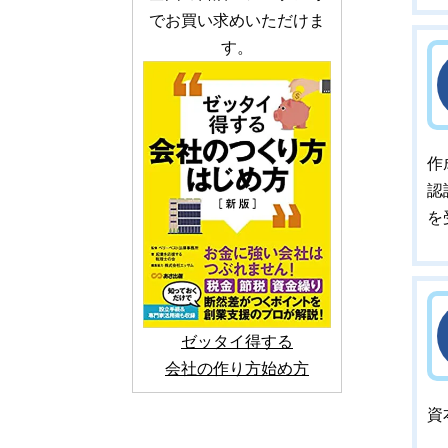
でお買い求めいただけま
す。
作
認
を
ゼッタイ得する
会社の作り方始め方
資