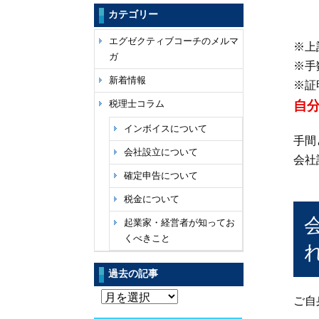
カテゴリー
エグゼクティブコーチのメルマ
※上
ガ
※手
新着情報
※証
自
税理士コラム
インボイスについて
手間
会社設立について
会社
確定申告について
税金について
起業家・経営者が知ってお
くべきこと
過去の記事
過
ご自
去