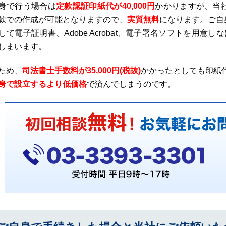
身で行う場合は
定款認証印紙代が40,000円
かかりますが、当
款での作成が可能となりますので、
実質無料
になります。ご自
して電子証明書、Adobe Acrobat、電子署名ソフトを用
しまいます。
ため、
司法書士手数料が35,000円(税抜)
かかったとしても印紙代
身で設立するより低価格
で済んでしまうのです。