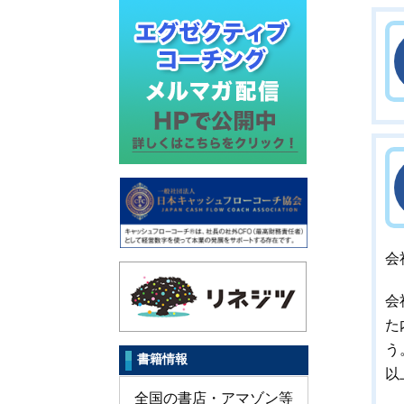
の
記
事
会
会
た
う
書籍情報
以
全国の書店・アマゾン等